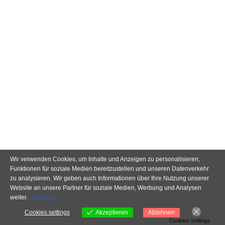
Wir verwenden Cookies, um Inhalte und Anzeigen zu personalisieren,
Funktionen für soziale Medien bereitzustellen und unseren Datenverkehr
zu analysieren.
Wir geben auch Informationen über Ihre Nutzung unserer
Website an unsere Partner für soziale Medien, Werbung und Analysen
weiter.
View more
Cookies settings
Ablehnen
Akzeptieren
Cookies settings