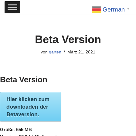
German
▼
Zum
Inhalt
springen
Beta Version
von
garten
März 21, 2021
Beta Version
Hier klicken zum
downloaden der
Betaversion.
Größe:
655 MB